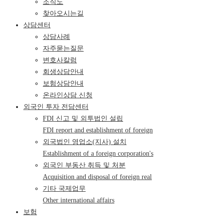
조직도
찾아오시는길
상담센터
상담사례
자주묻는질문
변호사칼럼
회생상담안내
보험상담안내
온라인상담 신청
외국인 투자 전담센터
FDI 신고 및 외투법인 설립
FDI report and establishment of foreign
외국법인 영업소(지사) 설치
Establishment of a foreign corporation's
외국인 부동산 취득 및 처분
Acquisition and disposal of foreign real
기타 국제업무
Other international affairs
보험