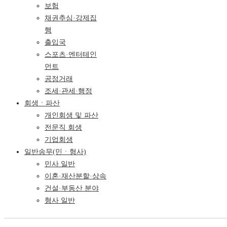
보험
채권추심·강제집
행
출입국
스포츠·엔터테인
먼트
공정거래
조세·관세·행정
회생ㆍ파산
개인회생 및 파산
전문직 회생
기업회생
일반송무(민ㆍ형사)
민사 일반
이혼·재산분할·상속
건설·부동산 분야
형사 일반