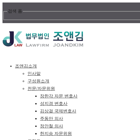
검색 폼
조앤김소개
인사말
구성원소개
전문/자문위원
장한각 자문 변호사
성지경 변호사
김상걸 국제변호사
주동만 의사
정안철 의사
한지숭 자문위원