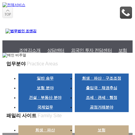
조앤김소개
상담센터
외국인 투자 전담센터
보험
업무분야
Practice Areas
일반 송무
회생ㆍ파산ㆍ구조조정
보험 분야
출입국ㆍ채권추심
건설ㆍ부동산 분야
조세ㆍ관세ㆍ행정
국제업무
공정거래분야
패밀리 사이트
Family Site
회생ㆍ파산
보험