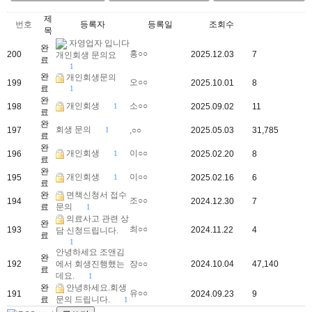
제
번호
등록자
등록일
조회수
목
자영업자 입니다
완
홍○○
200
2025.12.03
7
개인회생 문의요
료
1
완
개인회생문의
오○○
199
2025.10.01
8
료
1
완
개인회생
소○○
198
1
2025.09.02
11
료
완
회생 문의
197
1
,○○
2025.05.03
31,785
료
완
개인회생
이○○
196
1
2025.02.20
8
료
완
개인회생
이○○
195
1
2025.02.16
6
료
완
면책신청서 접수
조○○
194
2024.12.30
7
료
문의
1
의료사고 관련 상
완
최○○
193
2024.11.22
4
담 신청드립니다.
료
1
안녕하세요 조앤김
완
192
에서 회생진행했는
장○○
2024.10.04
47,140
료
데요.
1
완
안녕하세요.회생
유○○
191
2024.09.23
9
료
문의 드립니다.
1